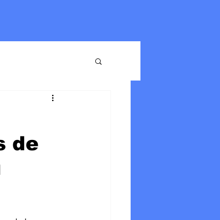
s de
u