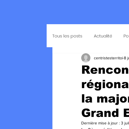
Tous les posts
Actualité
Po
centristesterritoi
8 
Rencont
régiona
la majo
Grand 
Dernière mise à jour :
3 ju