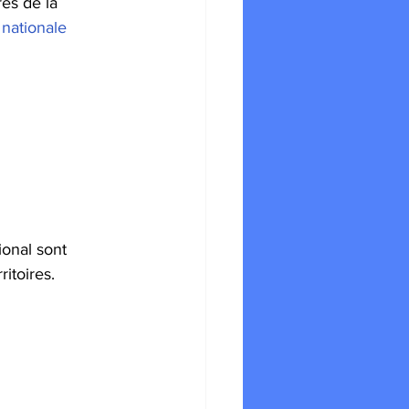
es de la 
nationale
ional sont 
itoires. 