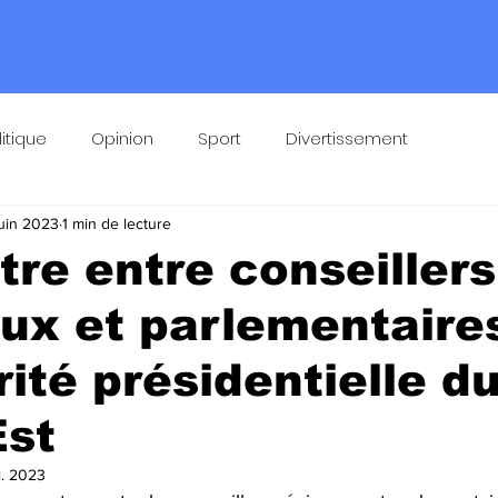
litique
Opinion
Sport
Divertissement
juin 2023
1 min de lecture
re entre conseillers
ux et parlementaire
rité présidentielle d
Est
il. 2023