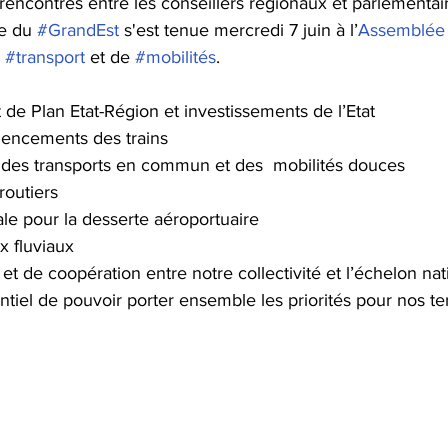
encontres entre les conseillers régionaux et parlementair
e du 
#GrandEst
 s'est tenue mercredi 7 juin à l’
Assemblée 
 
#transport
 et de 
#mobilités
. 
 de Plan Etat-Région et investissements de l’Etat
dencements des trains 
es transports en commun et des  mobilités douces
routiers
ale pour la desserte aéroportuaire 
x fluviaux 
et de coopération entre notre collectivité et l’échelon nat
tiel de pouvoir porter ensemble les priorités pour nos terr