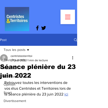
Post
Tous les posts
centristesterritoi
Tous les posts
27 juin 2022
1 min de lecture
Séance plénière du 23
Actualité
juin 2022
Politique
Retrouvez toutes les interventions de 
Opinion
vos élus Centristes et Territoires lors de 
Sport
la Séance plénière du 23 juin 2022 
ici
Divertissement