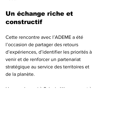
Un échange riche et 
constructif
Cette rencontre avec l’ADEME a été 
l’occasion de partager des retours 
d’expériences, d’identifier les priorités à 
venir et de renforcer un partenariat 
stratégique au service des territoires et 
de la planète.
Un grand merci à Sylvain Waserman et à 
l’ensemble des équipes de l’ADEME 
pour leur accueil, leur expertise et leur 
engagement sans faille en faveur de la 
transition écologique. Ensemble, 
poursuivons cette dynamique pour bâtir 
des territoires plus durables, plus sobres 