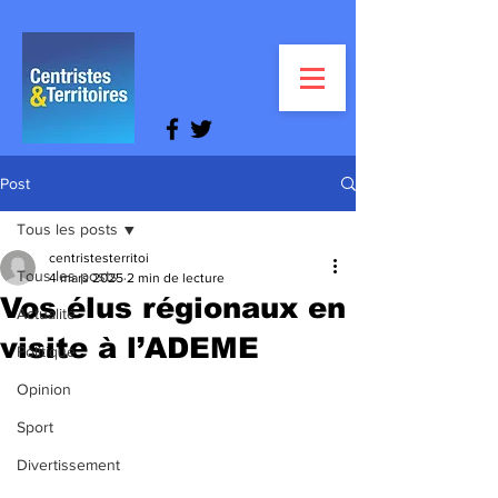
Post
Tous les posts
centristesterritoi
Tous les posts
4 mars 2025
2 min de lecture
Vos élus régionaux en
Actualité
visite à l’ADEME
Politique
Opinion
Sport
Divertissement