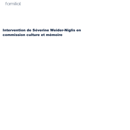
familial.
Intervention de Séverine Weider-Niglis en
commission culture et mémoire
Nous le savons tous, l’Histoire de
l’Alsace-Moselle est particulièrement
complexe, sa mémoire l’est aussi,
d’autant que certaines blessures ne
sont pas encore cicatrisées.
Nous formulons le vœu que le