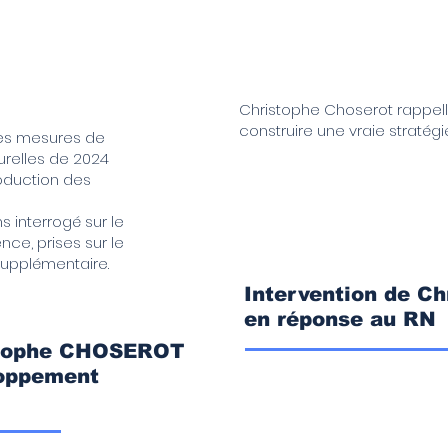
Christophe Choserot
rappell
construire une vraie stratégi
des mesures de
urelles de 2024
roduction des
 interrogé sur le
ce, prises sur le
supplémentaire.
Intervention de 
en réponse au RN
istophe CHOSEROT
oppement