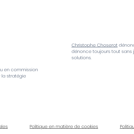
Christophe Choserot
dénonce
dénonce toujours tout sans 
solutions.
nu en commission
a stratégie
ales
Politique en matière de cookies
Politiq