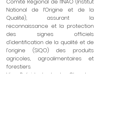
Comité Régional de l’INAO (Institut
National de l’Origine et de la
Qualité), assurant la
reconnaissance et la protection
des signes officiels
d'identification de la qualité et de
l'origine (SIQO) des produits
agricoles, agroalimentaires et
forestiers.
Vice-Président de la Chambre
d’agriculture de 2013 à 2019, Didier
Pettermann a été co-rapporteur
de la loi EGalim pour l’équilibre
des relations commerciales dans
le secteur agricole et une
alimentation saine et durable ,
définitivement votée le 2 octobre
2018 à l'Assemblée nationale, et