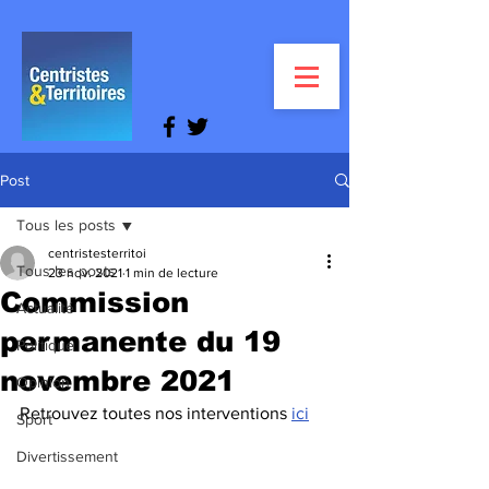
Post
Tous les posts
centristesterritoi
Tous les posts
23 nov. 2021
1 min de lecture
Commission
Actualité
permanente du 19
Politique
novembre 2021
Opinion
Retrouvez toutes nos interventions 
ici
Sport
Divertissement